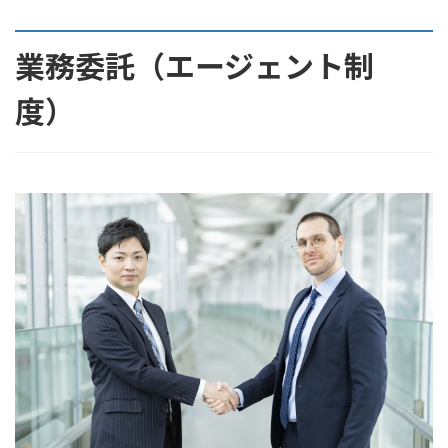
コ
ナ
ン
ビ
テ
ゲ
業務委託（エージェント制
ン
ー
ツ
シ
度）
へ
ョ
ス
ン
キ
に
ッ
移
プ
動